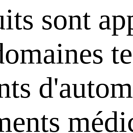
its sont ap
domaines te
ts d'automa
uments médi