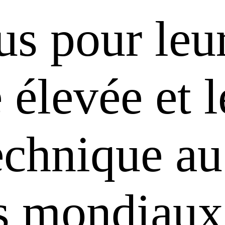
us pour leu
é élevée et 
technique au
ts mondiaux