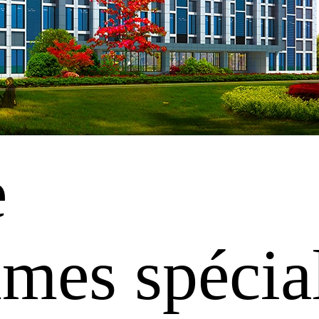
e
es spécial