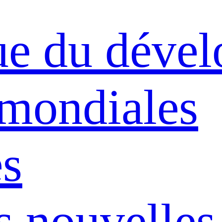
ue du déve
 mondiales
s
s nouvelles