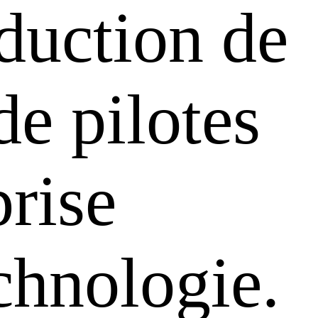
oduction de
de pilotes
rise
chnologie.