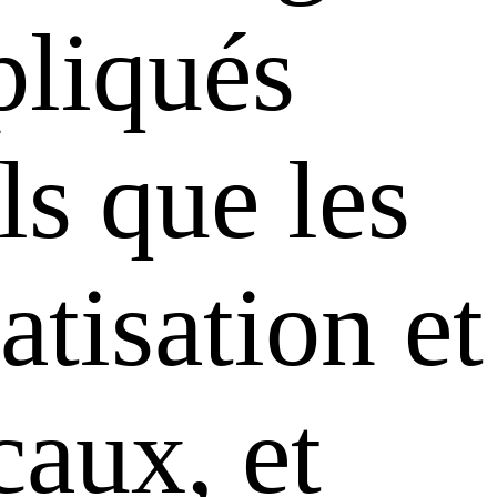
pliqués
ls que les
tisation et
caux, et