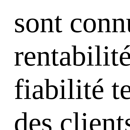
sont conn
rentabilit
fiabilité 
des clien