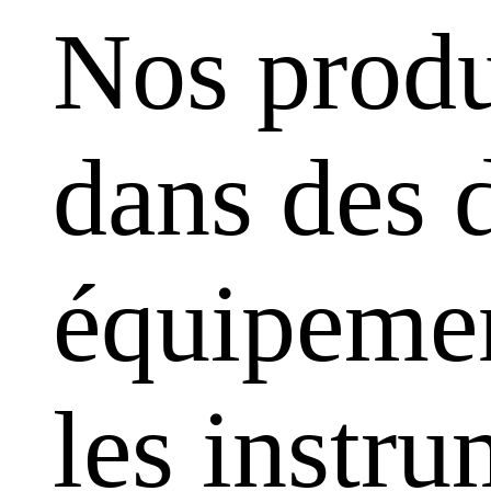
Nos produ
dans des 
équipemen
les instr