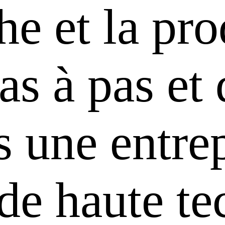
he et la pr
s à pas et 
 une entrep
 de haute te