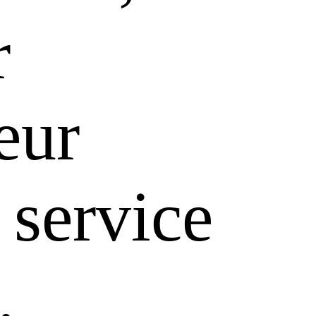
r
leur
 service
.