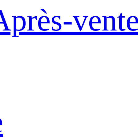
Après-vent
e