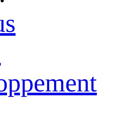
us
e
loppement