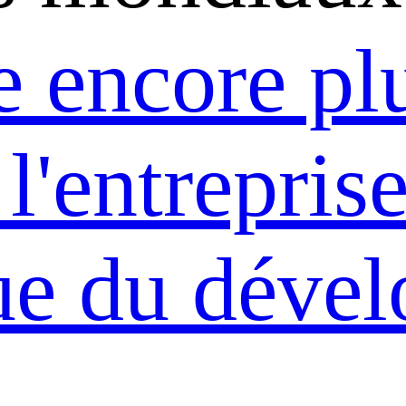
 encore pl
 l'entrepris
ue du déve