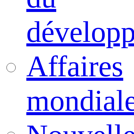
dévelop
Affaires
mondial