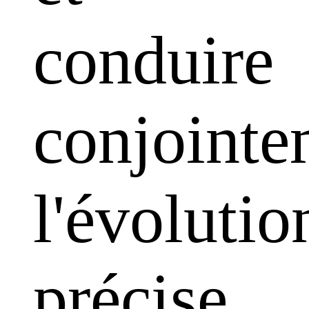
conduire
conjointe
l'évolutio
précise