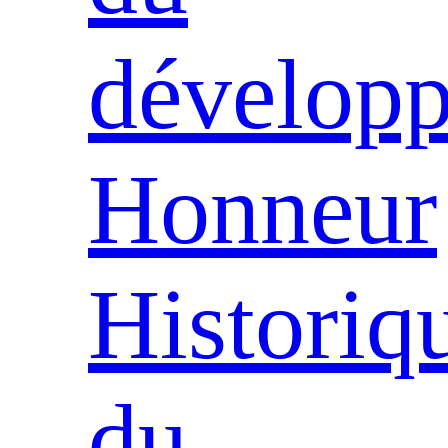
dévelop
Honneur
Historiq
du