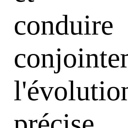
conduire
conjointe
l'évolutio
précise