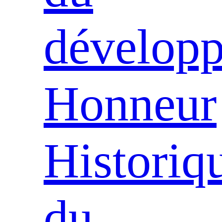
dévelop
Honneur
Historiq
du