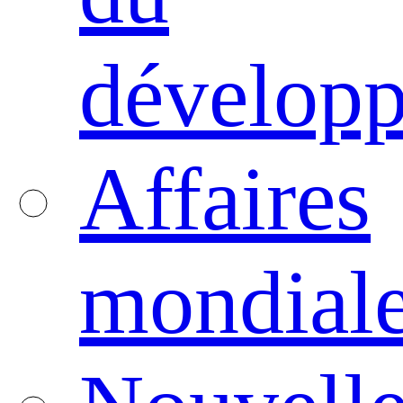
dévelop
Affaires
mondial