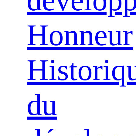
dévelop
Honneur
Historiq
du