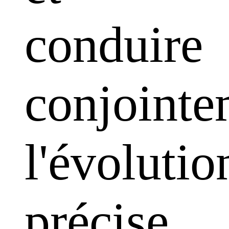
conduire
conjointe
l'évolutio
précise