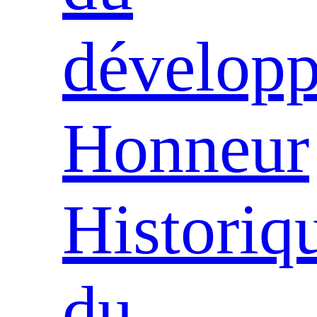
dévelop
Honneur
Historiq
du