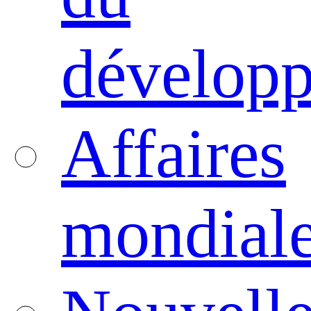
dévelop
Affaires
mondial