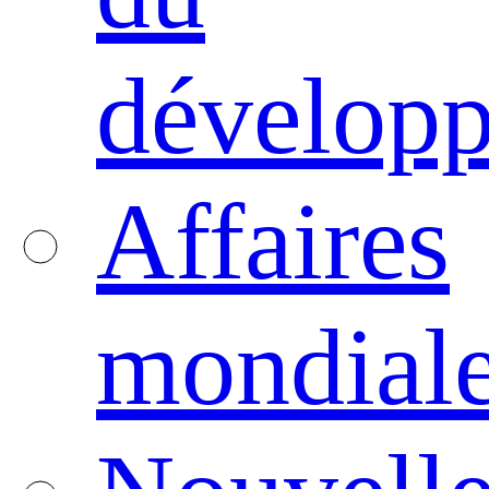
dévelop
Affaires
mondial