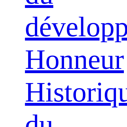
dévelop
Honneur
Historiq
du