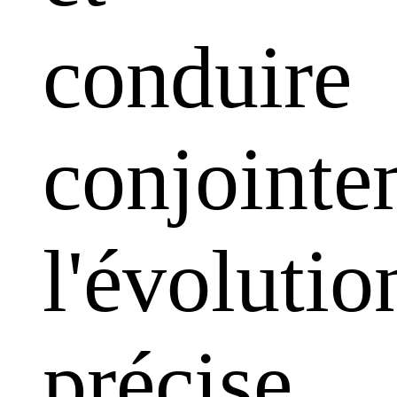
conduire
conjointe
l'évolutio
précise