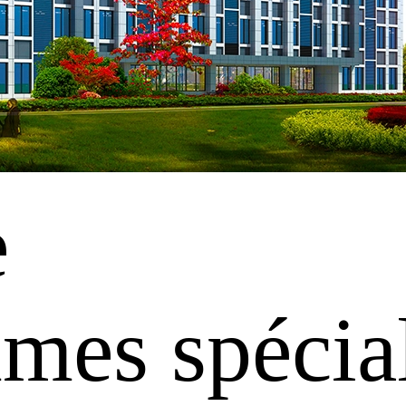
e
es spécial