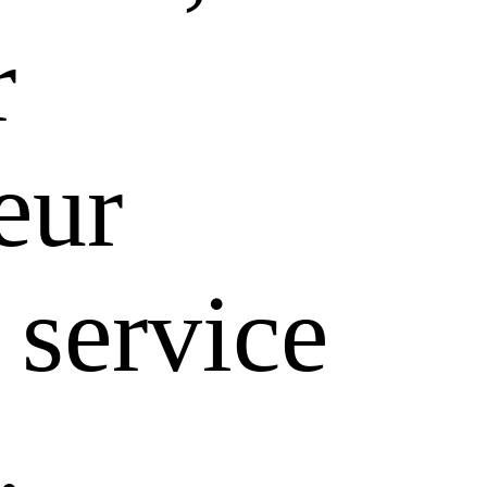
r
leur
 service
.