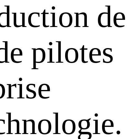
oduction de
de pilotes
rise
chnologie.