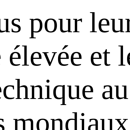
us pour leu
é élevée et 
technique au
ts mondiaux