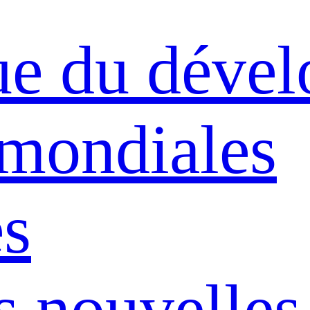
ue du déve
 mondiales
s
s nouvelles