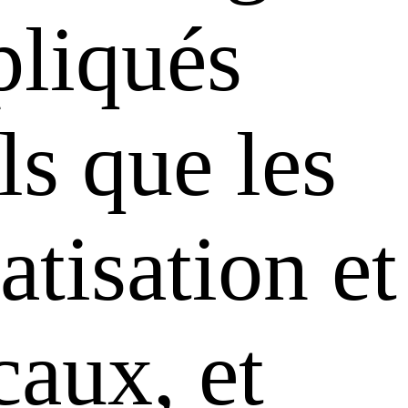
pliqués
ls que les
tisation et
caux, et