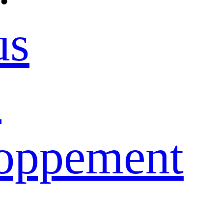
us
e
loppement