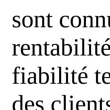
sont conn
rentabilit
fiabilité 
des clien