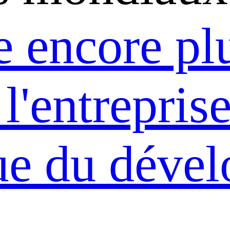
 encore pl
 l'entrepris
ue du déve