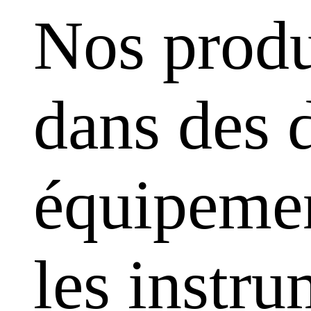
Nos produ
dans des 
équipemen
les instr