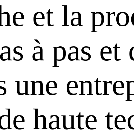
he et la pr
s à pas et 
 une entrep
 de haute te