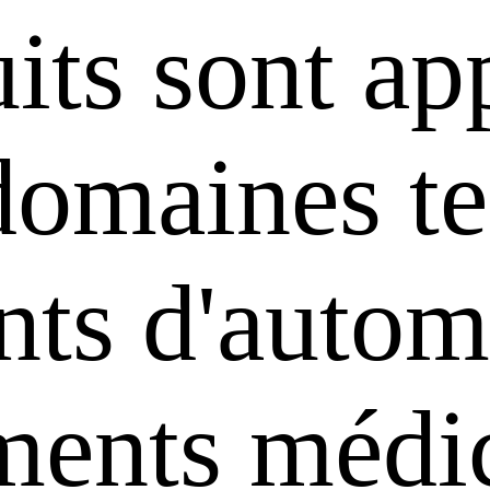
its sont ap
domaines te
ts d'automa
uments médi