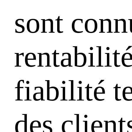
sont conn
rentabilit
fiabilité 
des clien