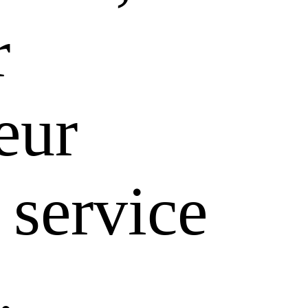
r
leur
 service
.