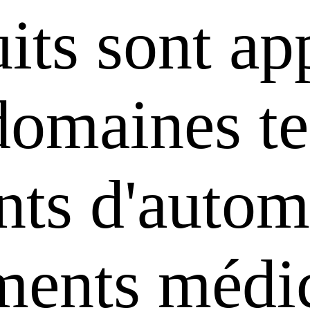
its sont ap
domaines te
ts d'automa
uments médi