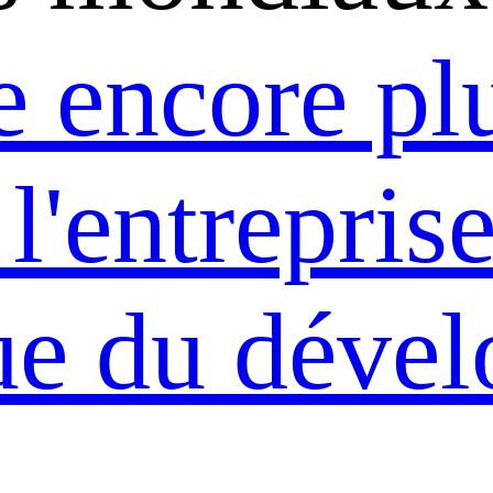
 encore pl
 l'entrepris
ue du déve