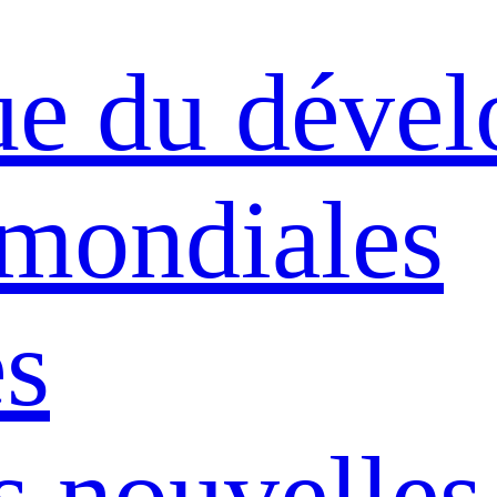
ue du déve
 mondiales
s
s nouvelles