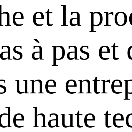
he et la pr
s à pas et 
 une entrep
 de haute te