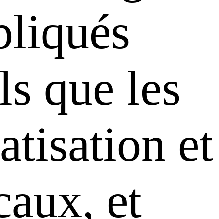
pliqués
ls que les
tisation et
caux, et