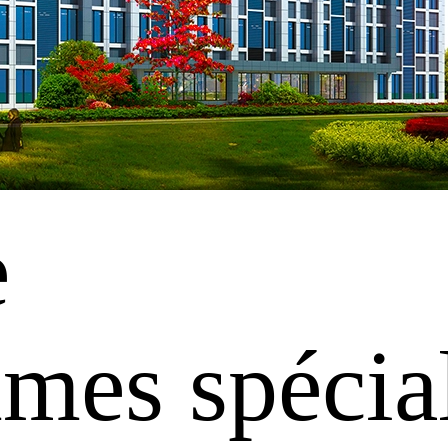
e
es spécial