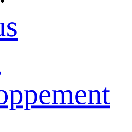
us
e
loppement