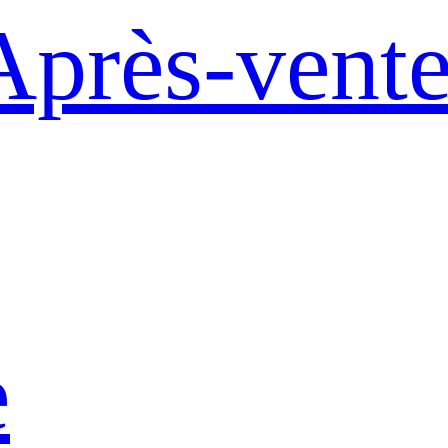
Après-vent
e