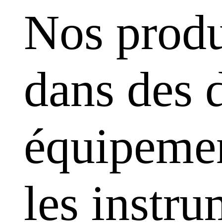
Nos produ
dans des 
équipemen
les instr