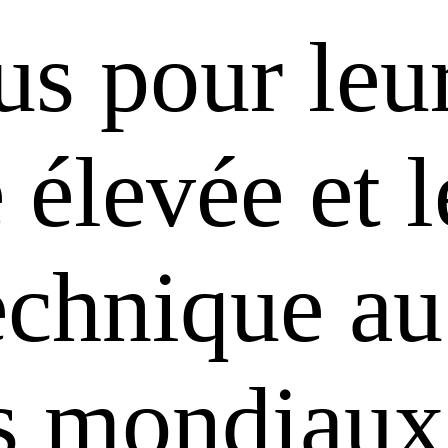
us pour leu
é élevée et 
technique au
ts mondiaux