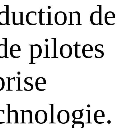
oduction de
de pilotes
rise
chnologie.