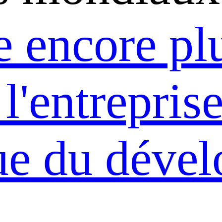
 encore pl
 l'entrepris
ue du déve