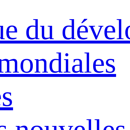
ue du déve
 mondiales
s
s nouvelles