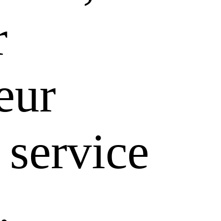
r
leur
 service
.