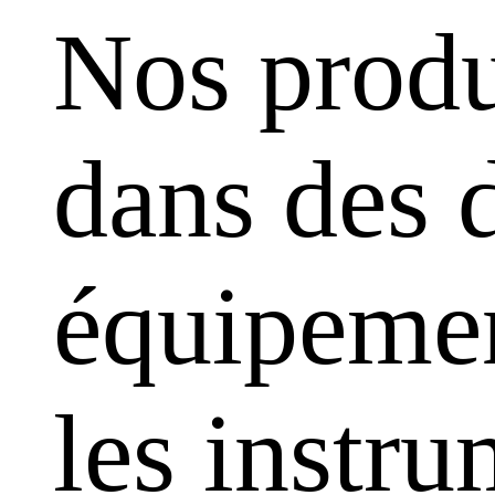
Nos produ
dans des 
équipemen
les instr