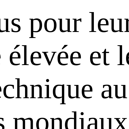
us pour leu
é élevée et 
technique au
ts mondiaux