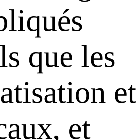
pliqués
ls que les
tisation et
caux, et