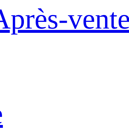
Après-vent
e