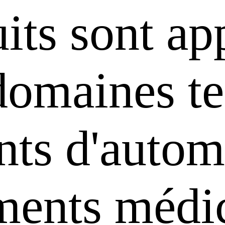
its sont ap
domaines te
ts d'automa
uments médi