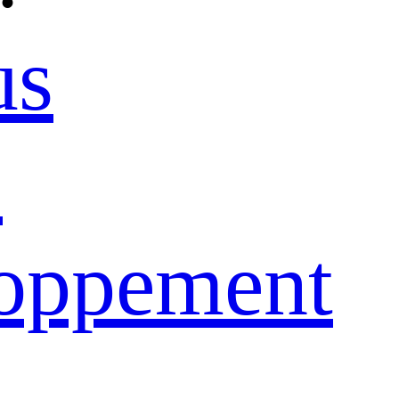
us
e
loppement