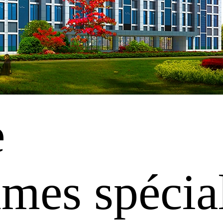
e
es spécial