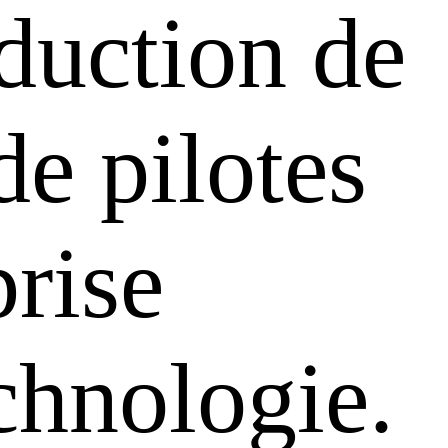
oduction de
de pilotes
rise
chnologie.