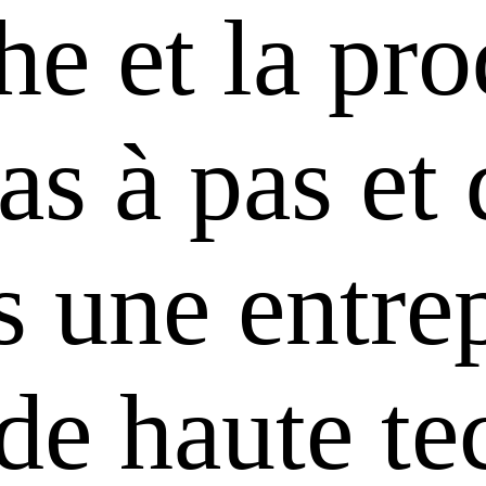
he et la pr
s à pas et 
 une entrep
 de haute te