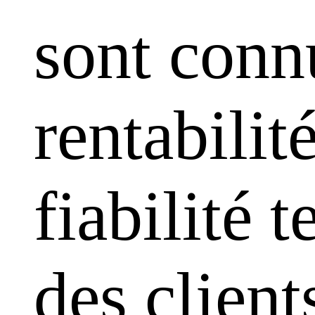
sont conn
rentabilit
fiabilité 
des clien