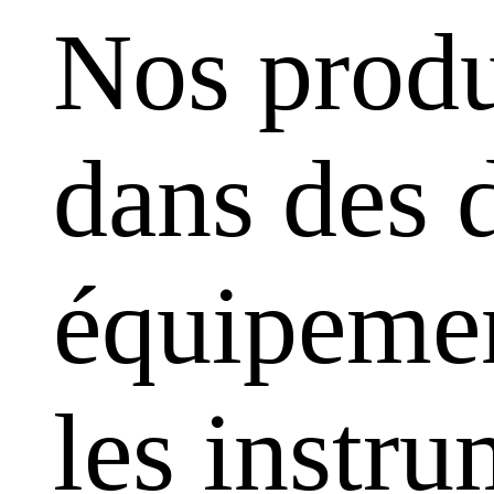
Nos produ
dans des 
équipemen
les instr