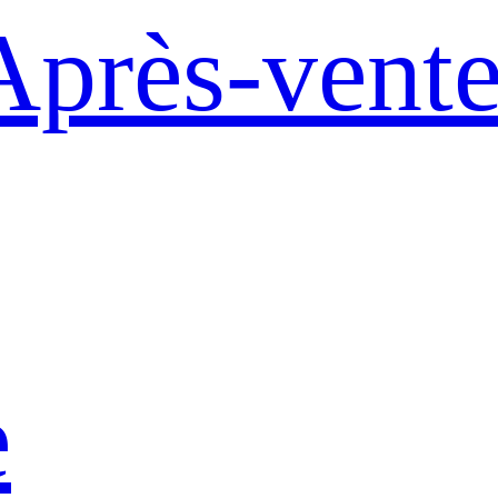
Après-vent
e