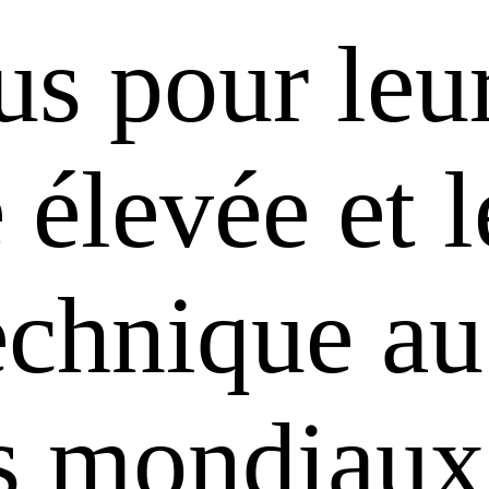
us pour leu
é élevée et 
technique au
ts mondiaux