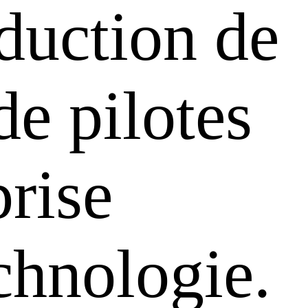
oduction de
de pilotes
rise
chnologie.