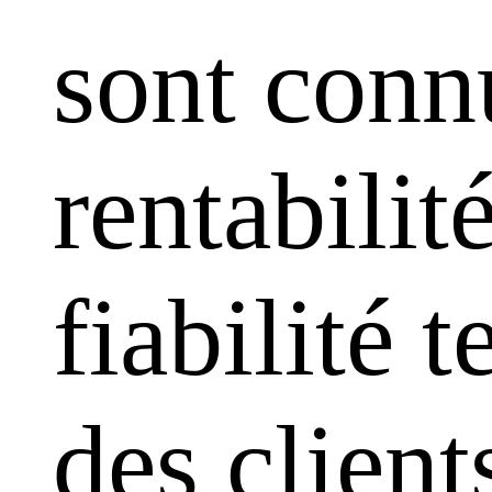
sont conn
rentabilit
fiabilité 
des clien