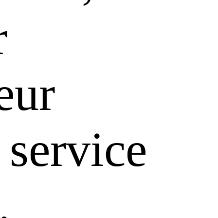
r
leur
 service
.