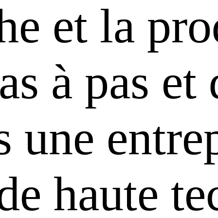
he et la pr
s à pas et 
 une entrep
 de haute te