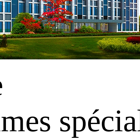
e
es spécial