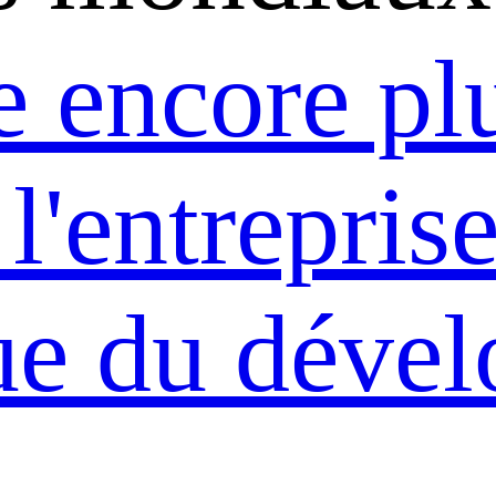
 encore pl
 l'entrepris
ue du déve