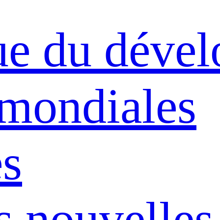
ue du déve
 mondiales
s
s nouvelles