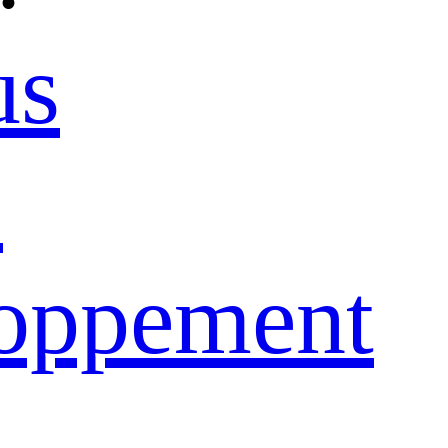
us
e
loppement