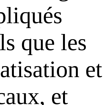
pliqués
ls que les
tisation et
caux, et