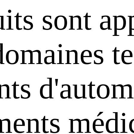
its sont ap
domaines te
ts d'automa
uments médi