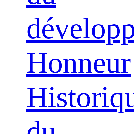
dévelop
Honneur
Historiq
du