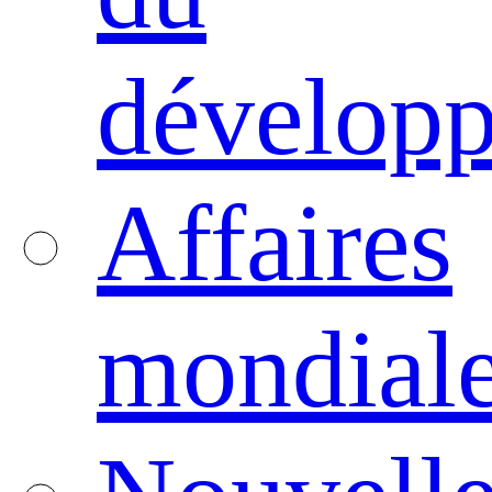
dévelop
Affaires
mondial