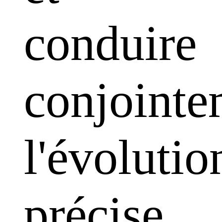
conduire
conjointe
l'évolutio
précise