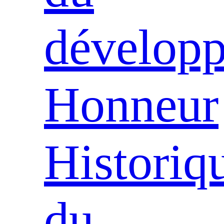
dévelop
Honneur
Historiq
du