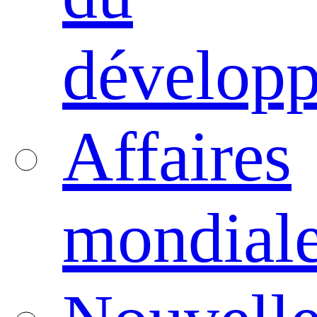
dévelop
Affaires
mondial