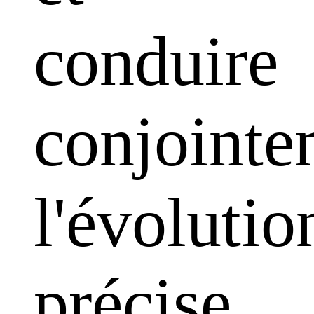
conduire
conjointe
l'évolutio
précise