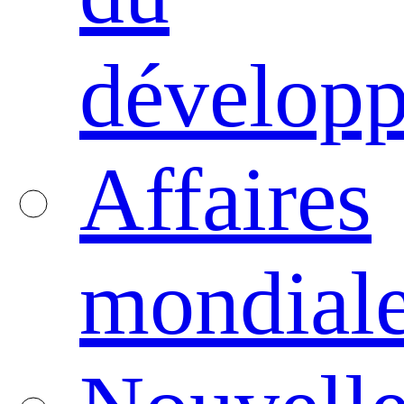
dévelop
Affaires
mondial