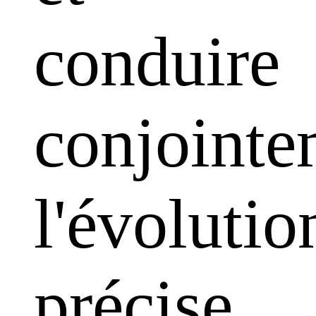
conduire
conjointe
l'évolutio
précise