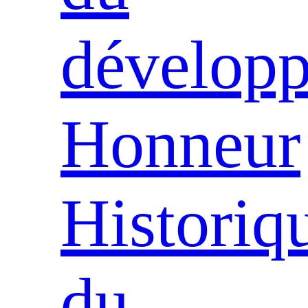
dévelop
Honneur
Historiq
du