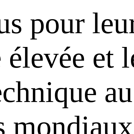
us pour leu
é élevée et 
technique au
ts mondiaux