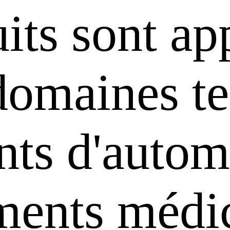
its sont ap
domaines te
ts d'automa
uments médi