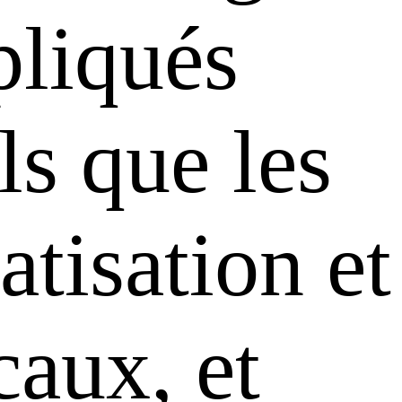
pliqués
ls que les
tisation et
caux, et