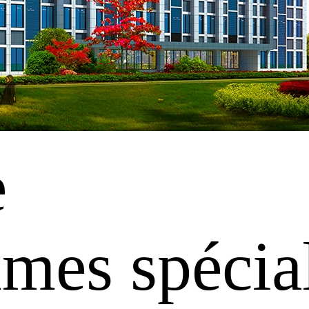
e
es spécial