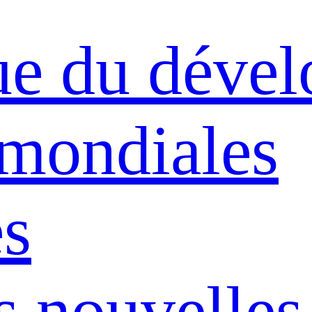
ue du déve
 mondiales
s
s nouvelles