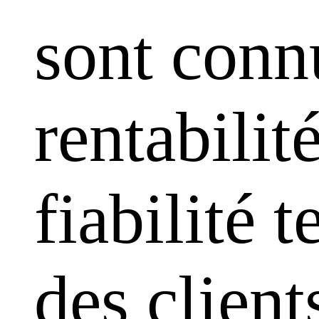
sont conn
rentabilit
fiabilité 
des clien