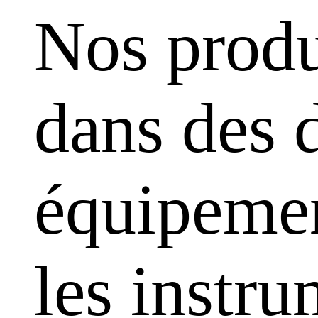
Nos produ
dans des 
équipemen
les instr