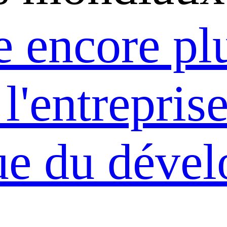
 encore pl
 l'entrepris
ue du déve