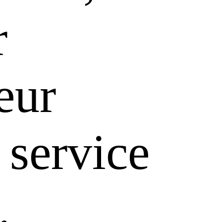
r
leur
 service
.