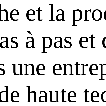
he et la pr
s à pas et 
 une entrep
 de haute te