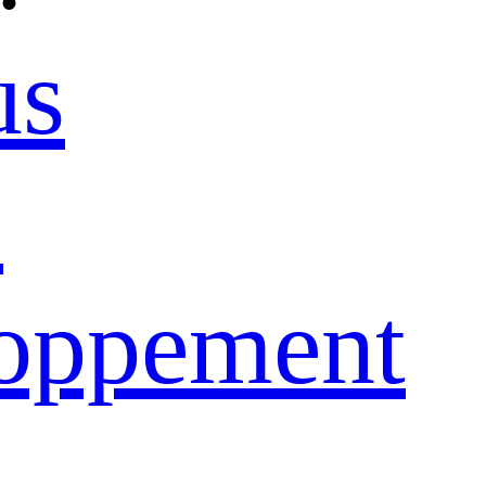
us
e
loppement