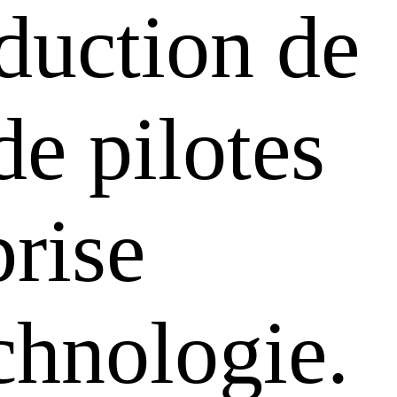
oduction de
de pilotes
rise
chnologie.