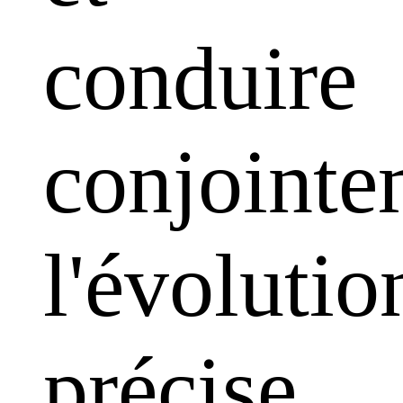
conduire
conjointe
l'évolutio
précise