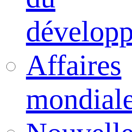
dévelop
Affaires
mondial