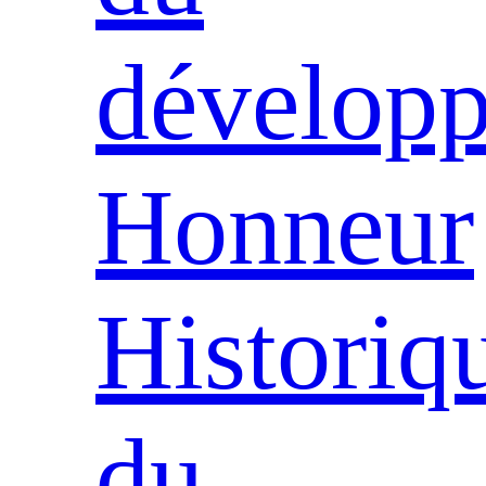
dévelop
Honneur
Historiq
du