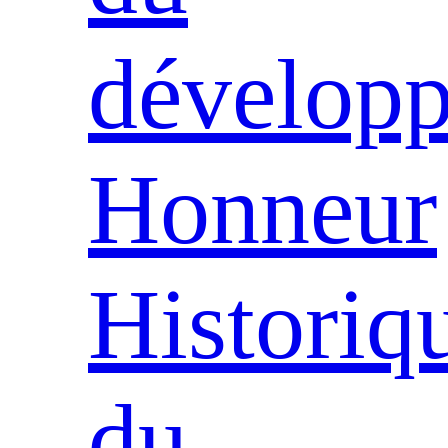
dévelop
Honneur
Historiq
du