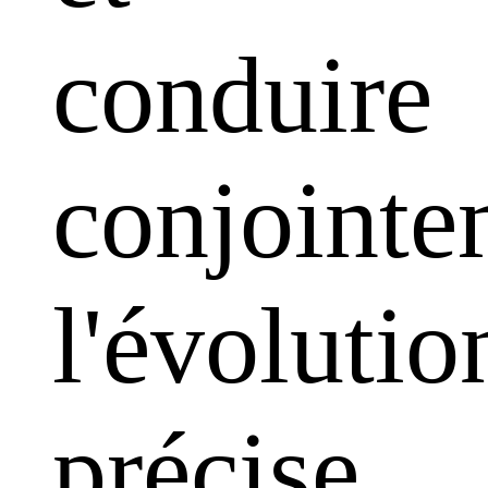
conduire
conjointe
l'évolutio
précise