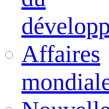
dévelop
Affaires
mondial