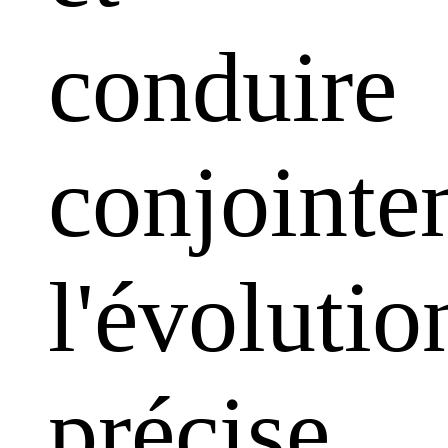
conduire
conjointe
l'évolutio
précise