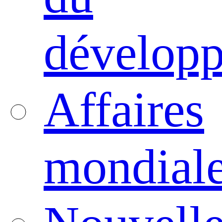
dévelop
Affaires
mondial