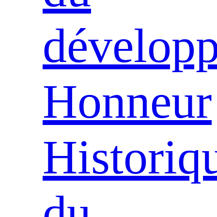
dévelop
Honneur
Historiq
du