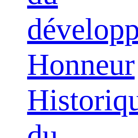
dévelop
Honneur
Historiq
du