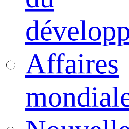
dévelop
Affaires
mondial