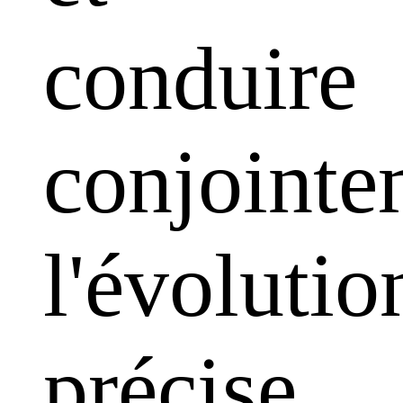
conduire
conjointe
l'évolutio
précise