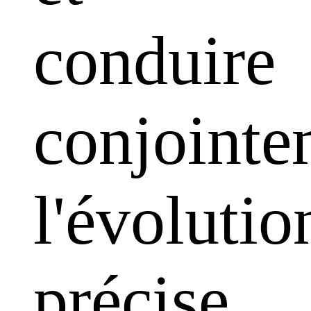
conduire
conjointe
l'évolutio
précise