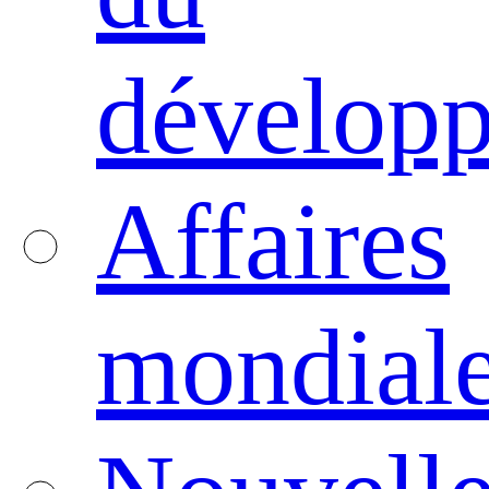
dévelop
Affaires
mondial