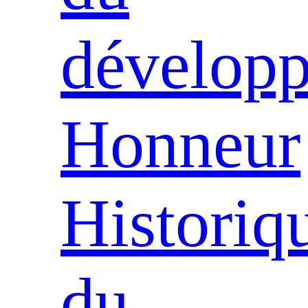
dévelop
Honneur
Historiq
du