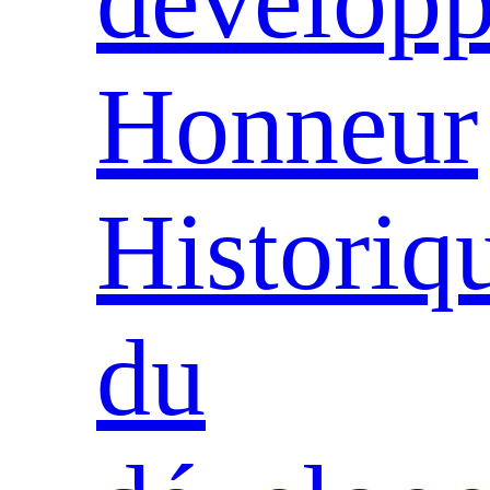
dévelop
Honneur
Historiq
du