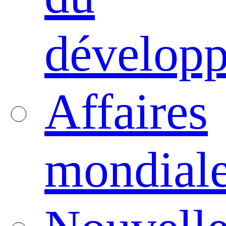
dévelop
Affaires
mondial