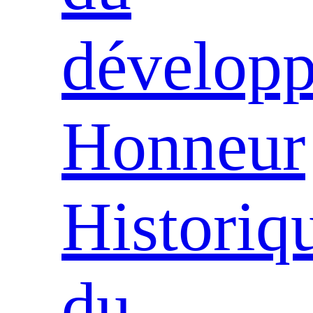
dévelop
Honneur
Historiq
du