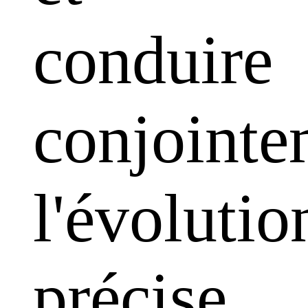
conduire
conjointe
l'évolutio
précise