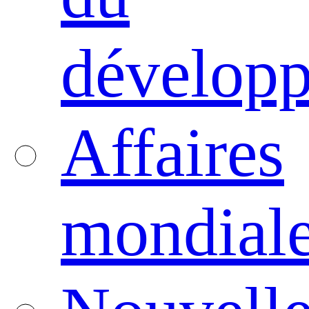
dévelop
Affaires
mondial