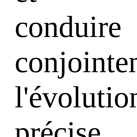
conduire
conjointe
l'évolutio
précise