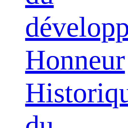
dévelop
Honneur
Historiq
du