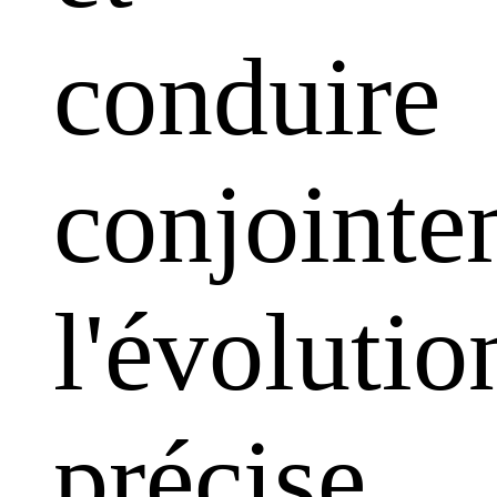
conduire
conjointe
l'évolutio
précise