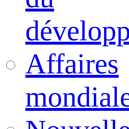
dévelop
Affaires
mondial