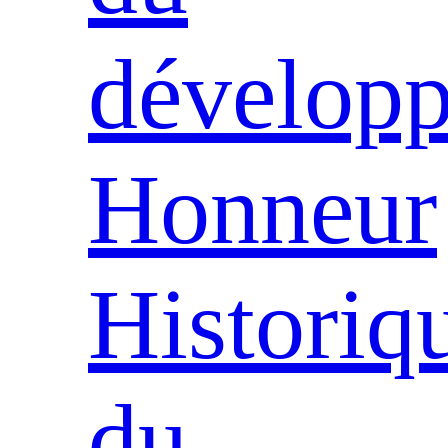
dévelop
Honneur
Historiq
du