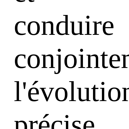
conduire
conjointe
l'évolutio
précise