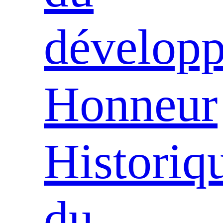
dévelop
Honneur
Historiq
du