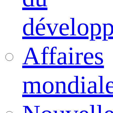
dévelop
Affaires
mondial