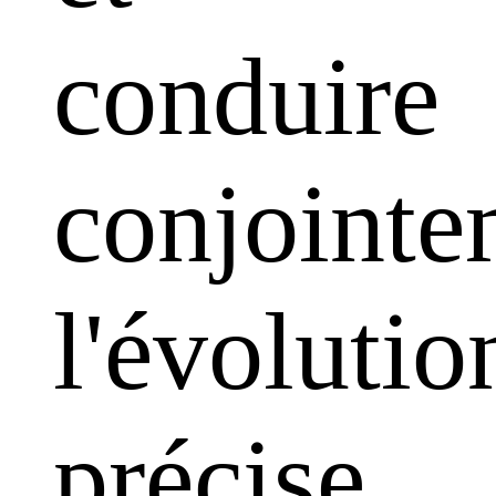
conduire
conjointe
l'évolutio
précise