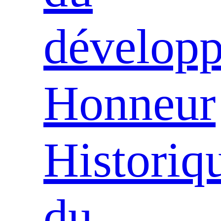
dévelop
Honneur
Historiq
du