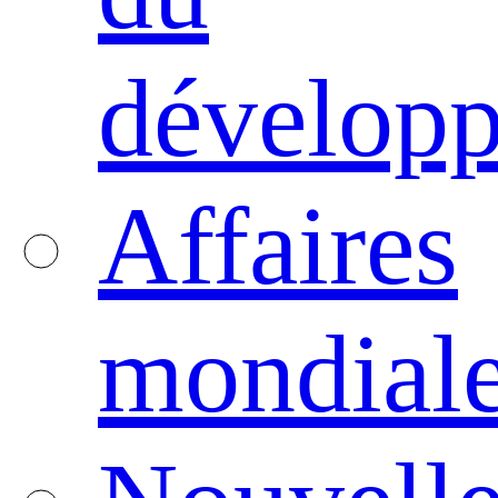
dévelop
Affaires
mondial