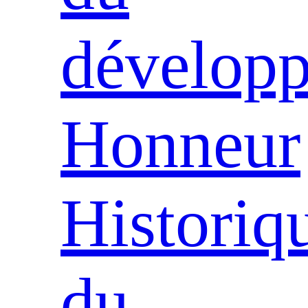
dévelop
Honneur
Historiq
du