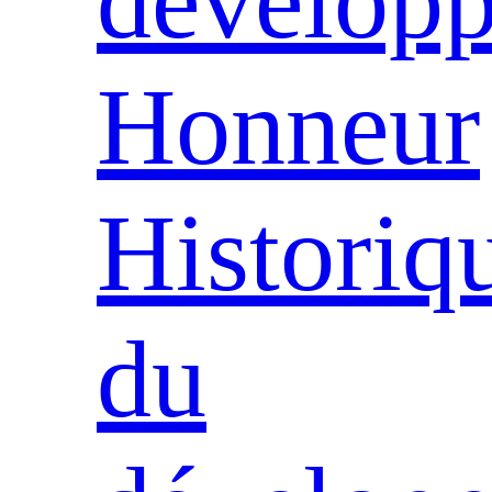
dévelop
Honneur
Historiq
du